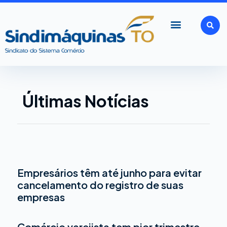
Ir
para
o
conteúdo
Últimas Notícias
Empresários têm até junho para evitar
Página
Página
Página
Página
cancelamento do registro de suas
empresas
Comércio varejista tem pior trimestre